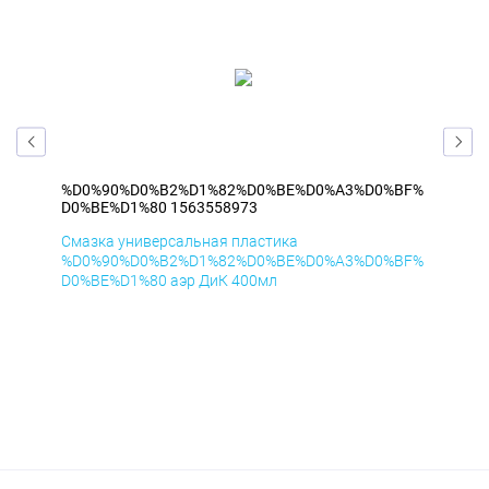
BF%
%D0%90%D0%B2%D1%82%D0%BE%D0%A3%D0%BF%
%D
D0%BE%D1%80 1563558973
D0
Смазка универсальная пластика
Сма
BF%
%D0%90%D0%B2%D1%82%D0%BE%D0%A3%D0%BF%
%D
D0%BE%D1%80 аэр ДиК 400мл
D0%