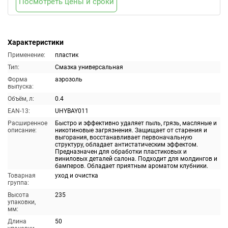
Посмотреть цены и сроки
Характеристики
Применение:
пластик
Тип:
Смазка универсальная
Форма
аэрозоль
выпуска:
Объём, л:
0.4
EAN-13:
UHYBAY011
Расширенное
Быстро и эффективно удаляет пыль, грязь, масляные и
описание:
никотиновые загрязнения. Защищает от старения и
выгорания, восстанавливает первоначальную
структуру, обладает антистатическим эффектом.
Предназначен для обработки пластиковых и
виниловых деталей салона. Подходит для молдингов и
бамперов. Обладает приятным ароматом клубники.
Товарная
уход и очистка
группа:
Высота
235
упаковки,
мм:
Длина
50