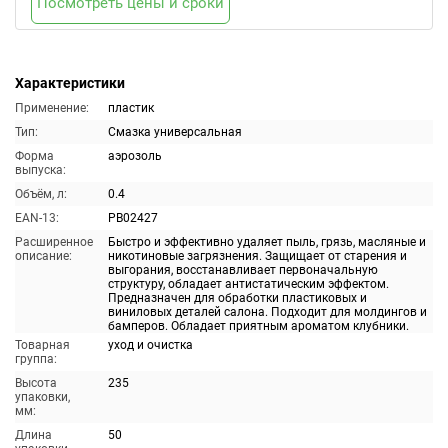
Посмотреть цены и сроки
Характеристики
Применение:
пластик
Тип:
Смазка универсальная
Форма
аэрозоль
выпуска:
Объём, л:
0.4
EAN-13:
PB02427
Расширенное
Быстро и эффективно удаляет пыль, грязь, масляные и
описание:
никотиновые загрязнения. Защищает от старения и
выгорания, восстанавливает первоначальную
структуру, обладает антистатическим эффектом.
Предназначен для обработки пластиковых и
виниловых деталей салона. Подходит для молдингов и
бамперов. Обладает приятным ароматом клубники.
Товарная
уход и очистка
группа:
Высота
235
упаковки,
мм:
Длина
50