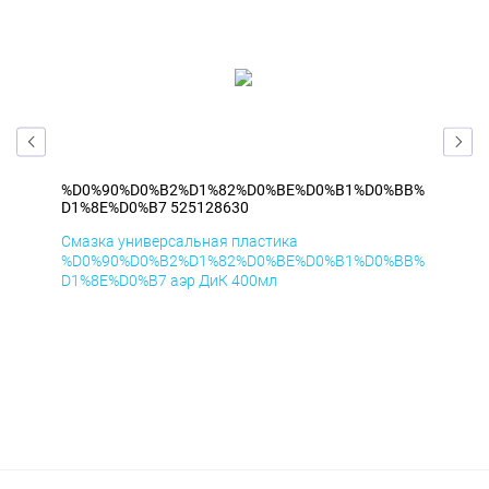
BB%
%D0%90%D0%B2%D1%82%D0%BE%D0%B1%D0%BB%
%D
D1%8E%D0%B7 525128630
D1
Смазка универсальная пластика
Сма
BB%
%D0%90%D0%B2%D1%82%D0%BE%D0%B1%D0%BB%
%D
D1%8E%D0%B7 аэр ДиК 400мл
D1%