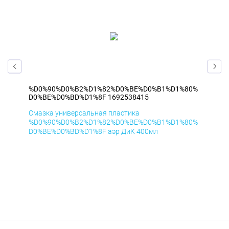
80%
%D0%90%D0%B2%D1%82%D0%BE%D0%B1%D1%80%
%D
D0%BE%D0%BD%D1%8F 1692538415
D0
Смазка универсальная пластика
Сма
80%
%D0%90%D0%B2%D1%82%D0%BE%D0%B1%D1%80%
%D
D0%BE%D0%BD%D1%8F аэр ДиК 400мл
D0