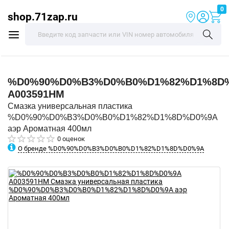
0
shop.71zap.ru
%D0%90%D0%B3%D0%B0%D1%82%D1%8D
A003591HM
Смазка универсальная пластика
%D0%90%D0%B3%D0%B0%D1%82%D1%8D%D0%9A
аэр Ароматная 400мл
0 оценок
О бренде %D0%90%D0%B3%D0%B0%D1%82%D1%8D%D0%9A