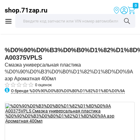
0
shop.71zap.ru
%D0%90%D0%B3%D0%B0%D1%82%D1%8D
A00375VPLS
Смазка универсальная пластика
%D0%90%D0%B3%D0%B0%D1%82%D1%8D%D0%9A
аэр Ароматная 400мл
0 оценок
О бренде %D0%90%D0%B3%D0%B0%D1%82%D1%8D%D0%9A