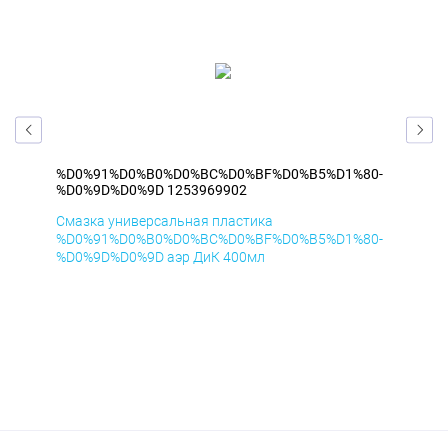
0-
%D0%91%D0%B0%D0%BC%D0%BF%D0%B5%D1%80-
%D
%D0%9D%D0%9D 1253969902
%D
Смазка универсальная пластика
Сма
0-
%D0%91%D0%B0%D0%BC%D0%BF%D0%B5%D1%80-
%D
%D0%9D%D0%9D аэр ДиК 400мл
%D0