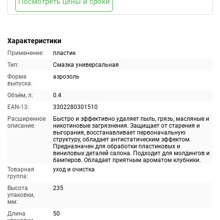
Посмотреть цены и сроки
Характеристики
Применение:
пластик
Тип:
Смазка универсальная
Форма
аэрозоль
выпуска:
Объём, л:
0.4
EAN-13:
3302280301510
Расширенное
Быстро и эффективно удаляет пыль, грязь, масляные и
описание:
никотиновые загрязнения. Защищает от старения и
выгорания, восстанавливает первоначальную
структуру, обладает антистатическим эффектом.
Предназначен для обработки пластиковых и
виниловых деталей салона. Подходит для молдингов и
бамперов. Обладает приятным ароматом клубники.
Товарная
уход и очистка
группа:
Высота
235
упаковки,
мм:
Длина
50