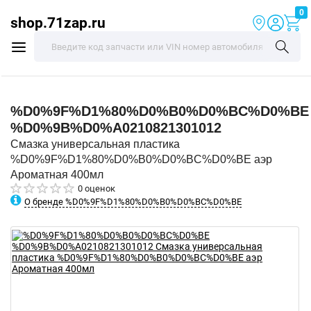
0
shop.71zap.ru
%D0%9F%D1%80%D0%B0%D0%BC%D0%BE
%D0%9B%D0%A0210821301012
Смазка универсальная пластика
%D0%9F%D1%80%D0%B0%D0%BC%D0%BE аэр
Ароматная 400мл
0 оценок
О бренде %D0%9F%D1%80%D0%B0%D0%BC%D0%BE