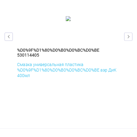
%D0%9F%D1%80%D0%B0%D0%BC%D0%BE
%D
530114405
530
Смазка универсальная пластика
Сма
мД
%D0%9F%D1%80%D0%B0%D0%BC%D0%BE аэр ДиК
%D
400мл
40